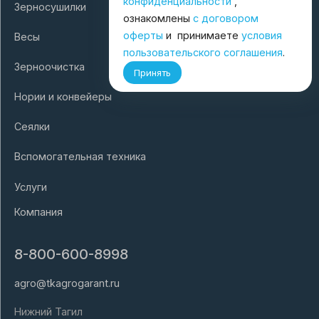
конфиденциальности
,
Зерносушилки
ознакомлены
с договором
оферты
и принимаете
условия
Весы
пользовательского соглашения
.
Зерноочистка
Принять
Нории и конвейеры
Сеялки
Вспомогательная техника
Услуги
Компания
8-800-600-8998
agro@tkagrogarant.ru
Нижний Тагил