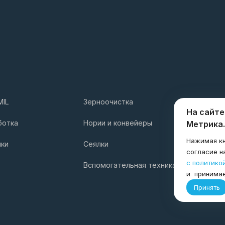
MIL
Зерноочистка
Услуги
На сайте
Компани
ботка
Нории и конвейеры
Метрика.
Нажимая кн
лки
Сеялки
согласие н
с политико
Вспомогательная техника
и принима
Принять