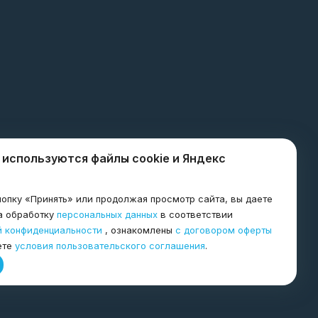
8-800-600-8998
 используются файлы cookie и Яндекс
я
agro@tkagrogarant.ru
опку «Принять» или продолжая просмотр сайта, вы даете
Нижний Тагил
а обработку
персональных данных
в соответствии
656067 Алтайский край г.
й конфиденциальности
, ознакомлены
с договором оферты
Барнаул, ул. Балтийская
ете
условия пользовательского соглашения
.
68а, оф. 4