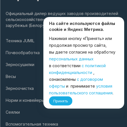
Официальный дилер ведущих заводов производителей
сельскохозяйственной техники России и ближнего
На сайте используются файлы
зарубежья (Белоруссия, Турция).
cookie и Яндекс Метрика.
Нажимая кнопку «Принять» или
Техника JUMIL
продолжая просмотр сайта,
вы даете согласие на обработку
Почвообработка
персональных данных
Зерносушилки
в соответствии
с политикой
конфиденциальности
,
Весы
ознакомлены
с договором
оферты
и принимаете
условия
Зерноочистка
пользовательского соглашения
.
Нории и конвейеры
Принять
Сеялки
Вспомогательная техника