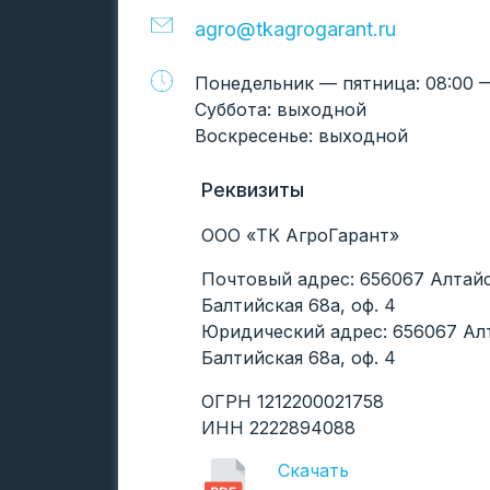
agro@tkagrogarant.ru
Понедельник — пятница: 08:00 —
Суббота: выходной
Воскресенье: выходной
Реквизиты
ООО «ТК АгроГарант»
Почтовый адрес: 656067 Алтайск
Балтийская 68а, оф. 4
Юридический адрес: 656067 Алта
Балтийская 68а, оф. 4
ОГРН 1212200021758
ИНН 2222894088
Скачать