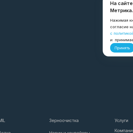
На сайте
Метрика.
Нажимая кн
согласие н
с политико
и принима
Принять
MIL
Зерноочистка
Услуги
Компани
ботка
Нории и конвейеры