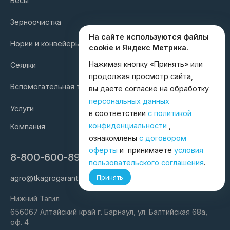
Весы
Зерноочистка
На сайте используются файлы
Нории и конвейеры
cookie и Яндекс Метрика.
Нажимая кнопку «Принять» или
Сеялки
продолжая просмотр сайта,
Вспомогательная техника
вы даете согласие на обработку
персональных данных
Услуги
в соответствии
с политикой
конфиденциальности
,
Компания
ознакомлены
с договором
оферты
и принимаете
условия
8-800-600-8998
пользовательского соглашения
.
Принять
agro@tkagrogarant.ru
Нижний Тагил
656067 Алтайский край г. Барнаул, ул. Балтийская 68а,
оф. 4