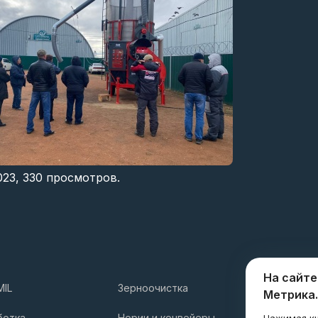
023,
330
просмотров.
На сайте
MIL
Зерноочистка
Услуги
Метрика.
Компани
ботка
Нории и конвейеры