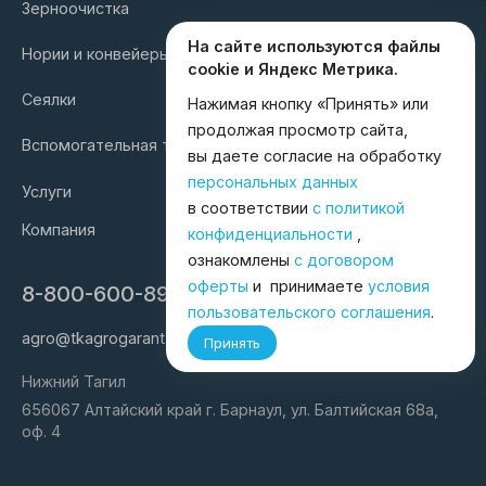
Зерноочистка
На сайте используются файлы
Нории и конвейеры
cookie и Яндекс Метрика.
Сеялки
Нажимая кнопку «Принять» или
продолжая просмотр сайта,
Вспомогательная техника
вы даете согласие на обработку
персональных данных
Услуги
в соответствии
с политикой
Компания
конфиденциальности
,
ознакомлены
с договором
оферты
и принимаете
условия
8-800-600-8998
пользовательского соглашения
.
agro@tkagrogarant.ru
Принять
Нижний Тагил
656067 Алтайский край г. Барнаул, ул. Балтийская 68а,
оф. 4