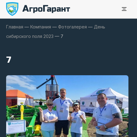
Главная
—
Компания
—
Фотогалерея
—
День
сибирского поля 2023
—
7
7